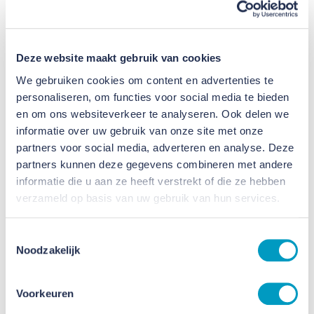
Op woensdag 14 september is het zo
ver. Op deze dag laten we twee
Deze website maakt gebruik van cookies
bijzondere jubilea samensmelten tot
We gebruiken cookies om content en advertenties te
één. Smeets Bouw en Smeets
personaliseren, om functies voor social media te bieden
Vastgoedservice bestaan dit jaar 100
en om ons websiteverkeer te analyseren. Ook delen we
jaar en Van Heur Bouw & Onderhoud
informatie over uw gebruik van onze site met onze
partners voor social media, adverteren en analyse. Deze
bestond 75 jaar in 2021. Deze bijzondere
partners kunnen deze gegevens combineren met andere
mijlpalen vieren wij natuurlijk graag
informatie die u aan ze heeft verstrekt of die ze hebben
samen met u, onze partner met wie we
verzameld op basis van uw gebruik van hun services.
in deze 75 en 100 jaar veel moois
Toestemmingsselectie
bereikt hebben.
Noodzakelijk
Aanmelden is niet meer mogelijk. Heeft u vragen
Voorkeuren
over het evenement? Neem dan contact met ons