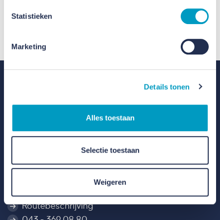
op.
Statistieken
Contact
Marketing
Details tonen
Alles toestaan
Selectie toestaan
Contact
Weigeren
Kotterweg 20, 6222 NR Maastricht
Routebeschrijving
043 - 369 08 80