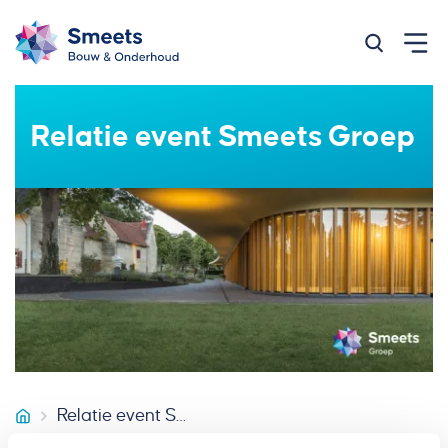
Zoeken op
Relatie event Smeets Groep
Relatie event Smeets Groep
Smeets Bouw