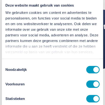
Transformatie
Transformatie
Deze website maakt gebruik van cookies
We gebruiken cookies om content en advertenties te
Van der Valk
Nieuwbouw
Van der Valk
personaliseren, om functies voor social media te bieden
en om ons websiteverkeer te analyseren. Ook delen we
Verduurzaming
Hotel
Houtbouwprojec
Nieuw
Verduurzaming
Hotel
informatie over uw gebruik van onze site met onze
partners voor social media, adverteren en analyse. Deze
91 woningen
Maastricht-
Dorpstraat
Absbroek
Transformatie
91 woningen
Maastricht-
partners kunnen deze gegevens combineren met andere
Maastricht
Maas
Brunssum
Sittard-Geleen
school Heerlen
Maastricht
Maas
informatie die u aan ze heeft verstrekt of die ze hebben
verzameld op basis van uw gebruik van hun services.
Bekijk het project
Bekijk het project
Bekijk het project
Bekijk het project
Bekijk het project
Bekijk het project
Bekijk het project
Toestemmingsselectie
Noodzakelijk
Toon
meer
projecten
Voorkeuren
Statistieken