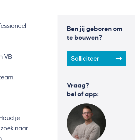
fessioneel
Ben jij geboren om
te bouwen?
en VB
Solliciteer
rtteam.
Vraag?
bel of app:
Houd je
p zoek naar
n