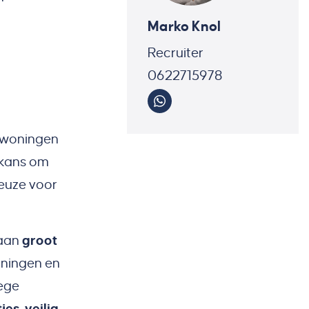
Marko Knol
Recruiter
0622715978
 woningen
 kans om
keuze voor
 aan
groot
oningen en
lege
jes, veilig