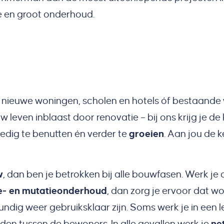
e en groot onderhoud.
 nieuwe woningen, scholen en hotels óf bestaande
leven inblaast door renovatie – bij ons krijg je de
ledig te benutten én verder te
groeien
. Aan jou de 
w
, dan ben je betrokken bij alle bouwfasen. Werk je
e- en mutatieonderhoud
, dan zorg je ervoor dat w
dig weer gebruiksklaar zijn. Soms werk je in een 
den tussen de bewoners. In alle gevallen werk je
net