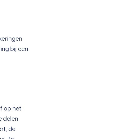
ekeringen
ing bij een
f op het
e delen
ort, de