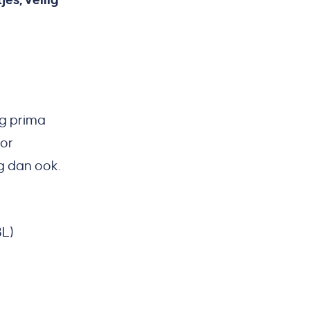
ig prima
oor
ng dan ook.
BL)