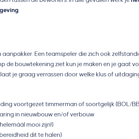
mgeving
.
 aanpakker. Een teamspeler die zich ook zelfstand
op de bouwtekening ziet kun je maken en je gaat v
j laat je graag verrassen door welke klus of uitdagi
iding voortgezet timmerman of soortgelijk (BOL/B
varing in nieuwbouw en/of verbouw
 helemáál mooi zijn!)
bereidheid dit te halen)