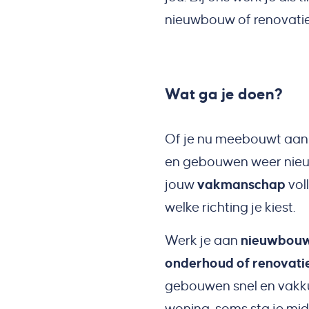
nieuwbouw of renovati
Wat ga je doen?
Of je nu meebouwt aan
en gebouwen weer nieuw 
jouw
vakmanschap
vol
welke richting je kiest.
Werk je aan
nieuwbou
onderhoud of renovati
gebouwen snel en vakkun
woning, soms sta je mid