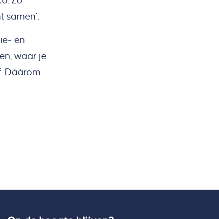
o. Zo
mt samen’.
ie- en
en, waar je
lf. Dáárom