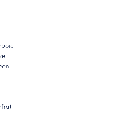
mooie
ke
 een
fra)