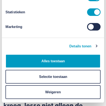
enthousiast. “Ik moest wel even wennen aan nieuwe
mensen en een nieuwe omgeving. Gelukkig had ik
Statistieken
een klik met mijn begeleider John, dat is heel fijn. Ik
heb leren metselen en ben via Podium24 aan het
Marketing
werk gegaan bij Smeets Bouw. In februari start een
nieuwbouwproject voor mijn oude basisschool,
daar mag ik gaan metselen.
Details tonen
Alles toestaan
Selectie toestaan
Weigeren
Door de krachten te bundelen
kreeg Jesse niet alleen de