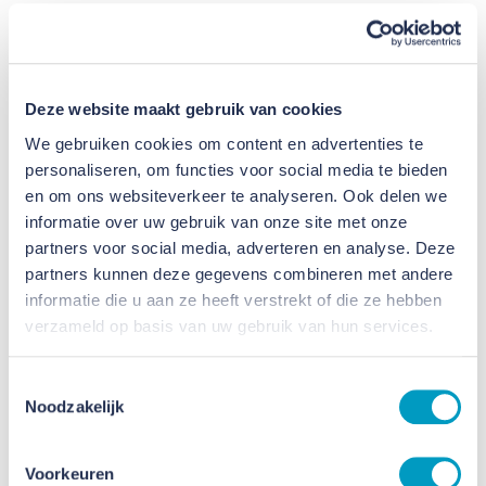
in de klas. Er was veel ruzie en gedoe op school. Dat
is nu zo anders. Hij is weer vrolijk, omdat hij doet
wat hij leuk vindt. Hij is ook meer gaan sporten en
Deze website maakt gebruik van cookies
hangt minder buiten. Dat had een positief effect op
We gebruiken cookies om content en advertenties te
het hele gezin.”
personaliseren, om functies voor social media te bieden
en om ons websiteverkeer te analyseren. Ook delen we
Bij Praktech draait het om de
informatie over uw gebruik van onze site met onze
verbinding
partners voor social media, adverteren en analyse. Deze
partners kunnen deze gegevens combineren met andere
Martin: “Ja, hij werd stabieler. Bij Praktech
informatie die u aan ze heeft verstrekt of die ze hebben
verzameld op basis van uw gebruik van hun services.
ontmoette hij mensen en daar ontstond een
verbinding. Dat was wat hij miste door het protocol
Toestemmingsselectie
in het reguliere onderwijs. Die verbinding en de
Noodzakelijk
goede begeleiding zorgden ervoor dat Jesse bij
Praktech op zijn plek zat. Ook Jesse zelf is
Voorkeuren