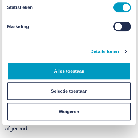
CRA Vastgoed samen aan dit proces van
Statistieken
omgekeerde integratie. Resultaat is een woonwijk
waarin mensen met en zonder zorgvraag samen
Marketing
wonen, leven en werken. Een omgeving waar het
beleven van levendigheid en het bevorderen van
laagdrempelig ontmoeten tussen zorgcliënten en
Details tonen
‘nieuwe’ bewoners centraal staat. Anno 2023
wonen, leven en ontspannen hier al meer dan 170
Alles toestaan
zorgcliënten en 207 gezinnen en bezoeken dagelijks
vele passanten uit de regio de omgeving.
Selectie toestaan
Met de oplevering van de 28 woningen door
Smeets Bouw in mei van dit jaar is deze
Weigeren
spraakmakende gebiedsontwikkeling na tien jaar
afgerond.