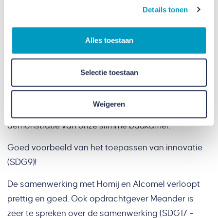
elektriciteit en sanitaire aan- en afvoeren
Details tonen
geïntegreerd zijn wordt het gebruik voor de
bewoner als voor de verzorger een stuk
Alles toestaan
gebruiksvriendelijker. In open positie ontstaat er
veel meer ruimte, wat bijvoorbeeld het werken met
Selectie toestaan
een bed of rolstoel sterk vergemakkelijkt. De
bewoner hoeft niet langer zijn of haar bed te
Weigeren
verlaten voor verzorging. Hieronder ziet u een korte
demonstratie van onze slimme badkamer.
Goed voorbeeld van het toepassen van innovatie
(SDG9)!
De samenwerking met Homij en Alcomel verloopt
prettig en goed. Ook opdrachtgever Meander is
zeer te spreken over de samenwerking (SDG17 –