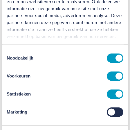
verpleeghuis met intramurale zorg.
en om ons websiteverkeer te analyseren. Ook delen we
informatie over uw gebruik van onze site met onze
Bij deze transformatie van circa 3.750 m² BVO
partners voor social media, adverteren en analyse. Deze
worden 55 zorgkamers, 5 gemeenschappelijke
partners kunnen deze gegevens combineren met andere
informatie die u aan ze heeft verstrekt of die ze hebben
huiskamers en enkele algemene ruimten voor
verzameld op basis van uw gebruik van hun services.
personeel en opslag gerealiseerd.
Toestemmingsselectie
Het transformeren van deze locatie is een mooi
Noodzakelijk
voorbeeld van duurzaam gebruik van het
eeuwenoude gebouw. Na de transformatie voldoet
Voorkeuren
de leefbaar- en werkbaarheid voor de bewoners en
het verplegend personeel weer aan de
Statistieken
hedendaagse normen.
Zo is iedere zorgkamer door Alcomel voorzien van
Marketing
een innovatieve badkamer met draaibare wanden.
Met deze draaibare wanden waarin wastafel,