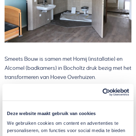
Smeets Bouw is samen met Homij (installatie) en
Alcomel (badkamers) in Bocholtz druk bezig met het
transformeren van Hoeve Overhuizen.
Dit complex (oorspronkelijk een hoeve) ligt in het
uiterste puntje van Zuid-Limburg en wordt thans
getransformeerd naar een modern zorggebouw. In
Deze website maakt gebruik van cookies
opdracht van de Meander groep legt Smeets Bouw
We gebruiken cookies om content en advertenties te
de laatste hand aan de transformatie tot
personaliseren, om functies voor social media te bieden