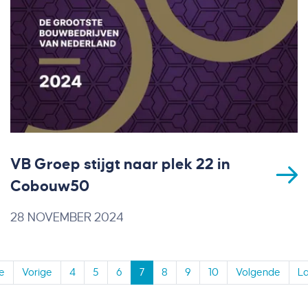
VB Groep stijgt naar plek 22 in
Cobouw50
28 NOVEMBER 2024
e
Vorige
4
5
6
7
8
9
10
Volgende
La