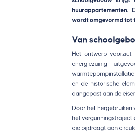
schoolgebouw krijgt
huurappartementen. 
wordt omgevormd tot 
Van schoolgeb
Het ontwerp voorziet
energiezuinig uitge
warmtepompinstallaties
en de historische elem
aangepast aan de eise
Door het hergebruiken 
het vergunningstraject
die bijdraagt aan circu