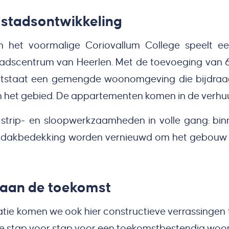
 stadsontwikkeling
n het voormalige Coriovallum College speelt een
 stadscentrum van Heerlen. Met de toevoeging van
tstaat een gemengde woonomgeving die bijdraag
an het gebied. De appartementen komen in de verhu
strip- en sloopwerkzaamheden in volle gang: binn
 en dakbedekking worden vernieuwd om het gebouw 
aan de toekomst
rmatie komen we ook hier constructieve verrassinge
we stap voor stap voor een toekomstbestendig wo