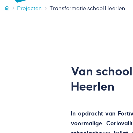
Projecten
Transformatie school Heerlen
Smeets Bouw
Van schoo
Heerlen
In opdracht van Forti
voormalige Corioval