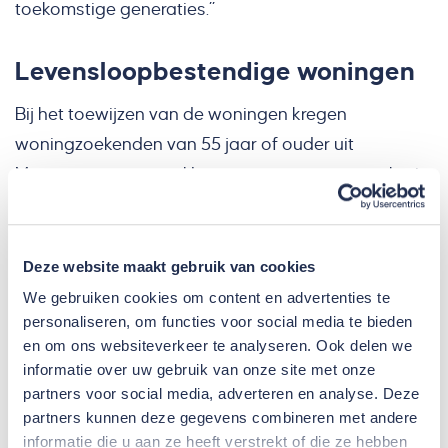
toekomstige generaties.”
Levensloopbestendige woningen
Bij het toewijzen van de woningen kregen
woningzoekenden van 55 jaar of ouder uit
Margraten voorrang. Het appartementencomplex is
volledig rollator- en rolstoeltoegankelijk en voorzien
van een lift. Hierdoor zijn de woningen geschikt voor
meerdere doelgroepen.
Deze website maakt gebruik van cookies
We gebruiken cookies om content en advertenties te
personaliseren, om functies voor social media te bieden
en om ons websiteverkeer te analyseren. Ook delen we
informatie over uw gebruik van onze site met onze
partners voor social media, adverteren en analyse. Deze
partners kunnen deze gegevens combineren met andere
informatie die u aan ze heeft verstrekt of die ze hebben