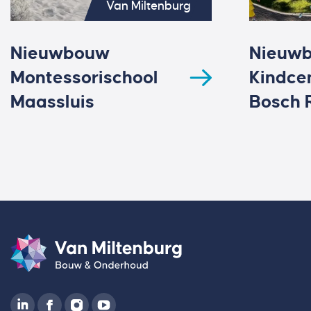
Van Miltenburg
Nieuwbouw
Nieuw
Montessorischool
Kindce
Maassluis
Bosch 