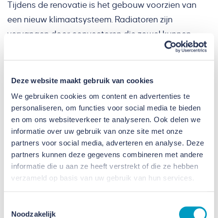
Tijdens de renovatie is het gebouw voorzien van
een nieuw klimaatsysteem. Radiatoren zijn
vervangen door convectoren die zowel kunnen
verwarmen als koelen. Deze zijn voorbereid op
aansluiting op warmtepompen, waarbij tijdelijk nog
gebruik wordt gemaakt van de bestaande
Deze website maakt gebruik van cookies
gasketels vanwege netcongestie. Ook is een nieuw
We gebruiken cookies om content en advertenties te
centraal luchtbehandelingssysteem geplaatst,
personaliseren, om functies voor social media te bieden
en om ons websiteverkeer te analyseren. Ook delen we
waarmee het ventilatiecomfort sterk is verbeterd.
informatie over uw gebruik van onze site met onze
Hiermee voldoet het gebouw aan het label Frisse
partners voor social media, adverteren en analyse. Deze
Scholen B voor lucht en klimaat.
partners kunnen deze gegevens combineren met andere
informatie die u aan ze heeft verstrekt of die ze hebben
verzameld op basis van uw gebruik van hun services.
Stap voor stap naar een
duurzaam gebouw
Toestemmingsselectie
Noodzakelijk