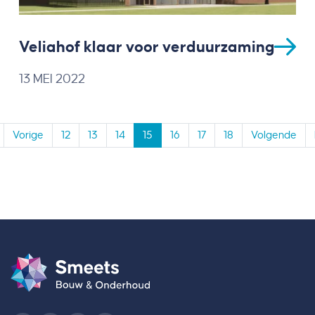
Veliahof klaar voor verduurzaming
13 MEI 2022
Vorige
12
13
14
15
16
17
18
Volgende